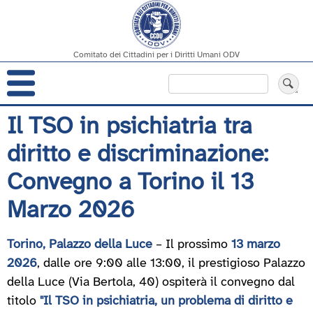
Comitato dei Cittadini per i Diritti Umani ODV
Navigazione
Cerca
principale
Salta
Il TSO in psichiatria tra
al
diritto e discriminazione:
contenuto
principale
Convegno a Torino il 13
Marzo 2026
Torino, Palazzo della Luce
– Il prossimo
13 marzo
2026
, dalle ore 9:00 alle 13:00, il prestigioso Palazzo
della Luce (Via Bertola, 40) ospiterà il convegno dal
titolo
"Il TSO in psichiatria, un problema di diritto e