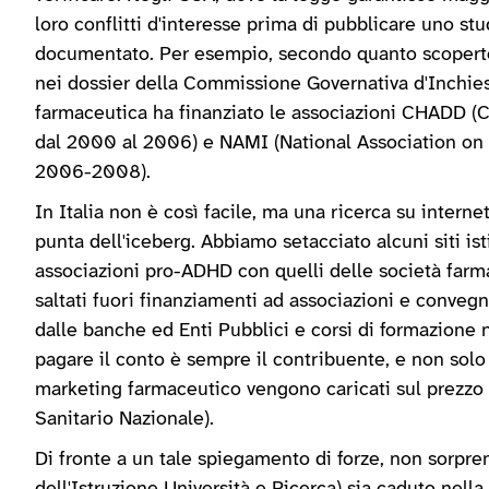
loro conflitti d'interesse prima di pubblicare uno s
documentato. Per esempio, secondo quanto scoperto d
nei dossier della Commissione Governativa d'Inchiesta
farmaceutica ha finanziato le associazioni CHADD (Ch
dal 2000 al 2006) e NAMI (National Association on M
2006-2008).
In Italia non è così facile, ma una ricerca su interne
punta dell'iceberg. Abbiamo setacciato alcuni siti ist
associazioni pro-ADHD con quelli delle società farm
saltati fuori finanziamenti ad associazioni e convegn
dalle banche ed Enti Pubblici e corsi di formazione n
pagare il conto è sempre il contribuente, e non solo p
marketing farmaceutico vengono caricati sul prezzo d
Sanitario Nazionale).
Di fronte a un tale spiegamento di forze, non sorpr