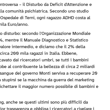
troversa – il Disturbo da Deficit d'Attenzione e
ella comunità psichiatrica. Secondo uno studio
l'Ospedale di Terni, ogni ragazzo ADHD costa al
mila Euro/anno.
tto disturbo: secondo l'Organizzazione Mondiale
2%, mentre il Manuale Diagnostico e Statistico
alore intermedio, e diciamo che il 2% della
circa 200 mila ragazzi in Italia. Ebbene,
vato dai ricercatori umbri, se tutti i bambini
bbe al contribuente la bellezza di circa 2 miliardi
e sangue del governo Monti serviva a recuperare 20
 da stupirsi se la macchina da guerra del marketing
tichettare il maggior numero possibile di bambini e
ng, anche se questi ultimi sono più difficili da
r trasparenza e obbliga i ricercatori a rivelare i