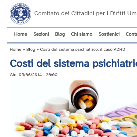
Salta
al
Comitato dei Cittadini per i Diritti 
contenuto
principale
Home
Sezioni
Blog
Chi siamo
Sostienici
Conta
Navigazione
principale
Home
Blog
Costi del sistema psichiatrico: il caso ADHD
Briciole
Costi del sistema psichiatr
di
pane
Gio. 05/06/2014 - 20:00