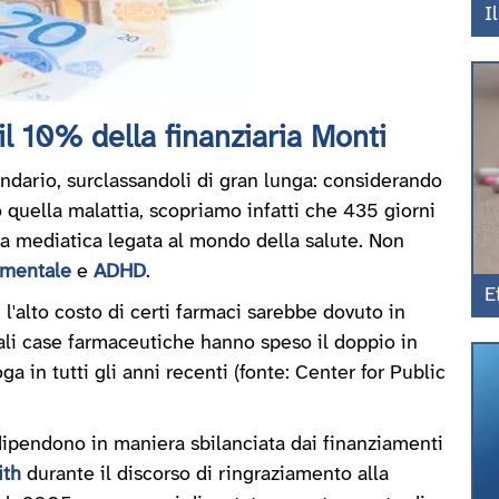
I
l 10% della finanziaria Monti
ndario, surclassandoli di gran lunga: considerando
o quella malattia, scopriamo infatti che 435 giorni
 mediatica legata al mondo della salute. Non
 mentale
e
ADHD
.
E
l'alto costo di certi farmaci sarebbe dovuto in
pali case farmaceutiche hanno speso il doppio in
a in tutti gli anni recenti (fonte: Center for Public
 dipendono in maniera sbilanciata dai finanziamenti
ith
durante il discorso di ringraziamento alla