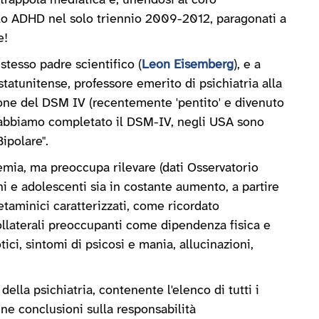
a trappola mediatica e, unendosi al coro
colo ADHD nel solo triennio 2009-2012, paragonati a
e!
 stesso padre scientifico (
Leon Eisemberg
), e a
 statunitense, professore emerito di psichiatria alla
ione del DSM IV (recentemente 'pentito' e divenuto
 abbiamo completato il DSM-IV, negli USA sono
ipolare".
idemia, ma preoccupa rilevare (dati Osservatorio
 e adolescenti sia in costante aumento, a partire
fetaminici caratterizzati, come ricordato
collaterali preoccupanti come dipendenza fisica e
ci, sintomi di psicosi e mania, allucinazioni,
ella psichiatria, contenente l'elenco di tutti i
une conclusioni sulla responsabilità