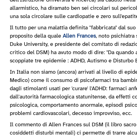
dell'Istruzione Università e Ricerca) sia caduto nell
allarmistico, ha diramato ben sei circolari sul peri
una sola circolare sulle cardiopatie e zero sull'epatit
Il tutto per una malattia definita "fabbricata" dal suo
proposito della quale
Allen Frances
, noto psichiatra
Duke University, e presidente del comitato di redaz
critico del DSM) ha avuto modo di dire: "Da quando
scoppiate tre epidemie : ADHD, Autismo e Disturbo B
In Italia non siamo (ancora) arrivati al livello di ep
Medico) come il consumo di psicofarmaci tra bambini
dagli stimolanti usati per 'curare' l'ADHD: farmaci an
dall'autorità farmacologica statunitense, da effetti 
psicologica, comportamento anormale, episodi psicoti
problemi cardiovascolari, decesso improvviso, ecc.
Il commento di Allen Frances sul DSM (il libro sacro d
cosiddetti disturbi mentali) ci permette di trarre alc