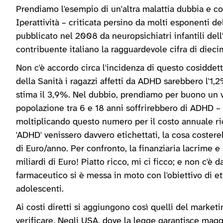
Prendiamo l'esempio di un'altra malattia dubbia e con
Iperattività – criticata persino da molti esponenti d
pubblicato nel 2008 da neuropsichiatri infantili del
contribuente italiano la ragguardevole cifra di dieci
Non c'è accordo circa l'incidenza di questo cosidde
della Sanità i ragazzi affetti da ADHD sarebbero l'1,
stima il 3,9%. Nel dubbio, prendiamo per buono un v
popolazione tra 6 e 18 anni soffrirebbero di ADHD – 
moltiplicando questo numero per il costo annuale rica
'ADHD' venissero davvero etichettati, la cosa costere
di Euro/anno. Per confronto, la finanziaria lacrime 
miliardi di Euro! Piatto ricco, mi ci ficco; e non c'è
farmaceutico si è messa in moto con l'obiettivo di e
adolescenti.
Ai costi diretti si aggiungono così quelli del marketi
verificare. Negli USA, dove la legge garantisce maggio