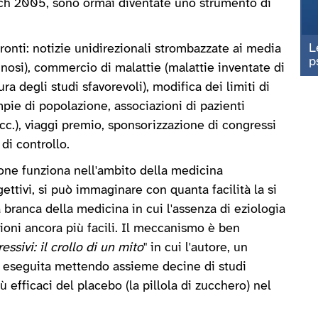
ch 2005, sono ormai diventate uno strumento di
L
ronti: notizie unidirezionali strombazzate ai media
p
nnosi), commercio di malattie (malattie inventate di
ra degli studi sfavorevoli), modifica dei limiti di
pie di popolazione, associazioni di pazienti
ecc.), viaggi premio, sponsorizzazione di congressi
 di controllo.
ione funziona nell'ambito della medicina
ettivi, si può immaginare con quanta facilità la si
branca della medicina in cui l'assenza di eziologia
zioni ancora più facili. Il meccanismo è ben
essivi: il crollo di un mito
" in cui l'autore, un
erca eseguita mettendo assieme decine di studi
ù efficaci del placebo (la pillola di zucchero) nel