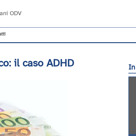
Umani ODV
tti
ico: il caso ADHD
In