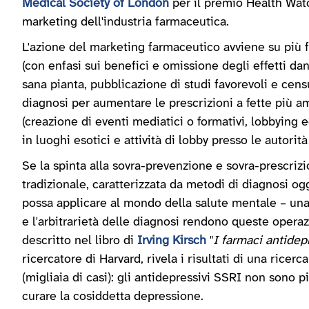
Medical Society of London
per il premio Health Wat
marketing dell'industria farmaceutica.
L'azione del marketing farmaceutico avviene su più f
(con enfasi sui benefici e omissione degli effetti da
sana pianta, pubblicazione di studi favorevoli e censu
diagnosi per aumentare le prescrizioni a fette più am
(creazione di eventi mediatici o formativi, lobbying 
in luoghi esotici e attività di lobby presso le autorità
Se la spinta alla sovra-prevenzione e sovra-prescriz
tradizionale, caratterizzata da metodi di diagnosi ogg
possa applicare al mondo della salute mentale – una 
e l'arbitrarietà delle diagnosi rendono queste opera
descritto nel libro di
Irving Kirsch
"
I farmaci antidepr
ricercatore di Harvard, rivela i risultati di una ric
(migliaia di casi): gli antidepressivi SSRI non sono pi
curare la cosiddetta depressione.