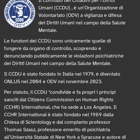
Il Comitato dei Cittadini per i Diritti
Umani (CCDU) , è un'Organizzazione di
Volontariato (ODV) a vigilanza e difesa
dei Diritti Umani nel campo della Salute
Mentale.
Le funzioni del CCDU sono unicamente quelle di
fungere da organo di controllo, scoprendo e
denunciando pubblicamente le violazioni psichiatriche
dei Diritti Umani nel campo della Salute Mentale.
Il CCDU è stato fondato in Italia nel 1979, è diventato
ONLUS nel 2004 e ODV nel novembre 2023.
Per statuto, il CCDU “condivide e fa propri i principi
sanciti dal Citizens Commission on Human Rights
(CCHR) International, che ha sede a Los Angeles. Il
CCHR International è stato fondato nel 1969 dalla
Chiesa di Scientology e dal compianto professor
Thomas Szasz, professore emerito di psichiatria
all’Università Statale di New York a Syracuse e autore di