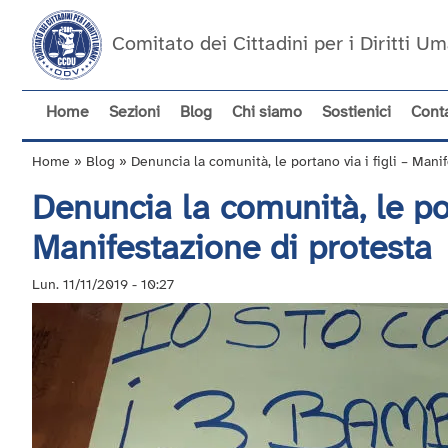
Salta
al
Comitato dei Cittadini per i Diritti 
contenuto
principale
Home
Sezioni
Blog
Chi siamo
Sostienici
Conta
Navigazione
principale
Home
Blog
Denuncia la comunità, le portano via i figli – Mani
Briciole
Denuncia la comunità, le por
di
pane
Manifestazione di protesta
Lun. 11/11/2019 - 10:27