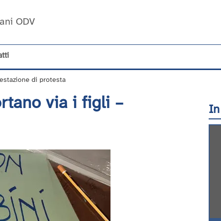
Umani ODV
tti
festazione di protesta
tano via i figli –
In