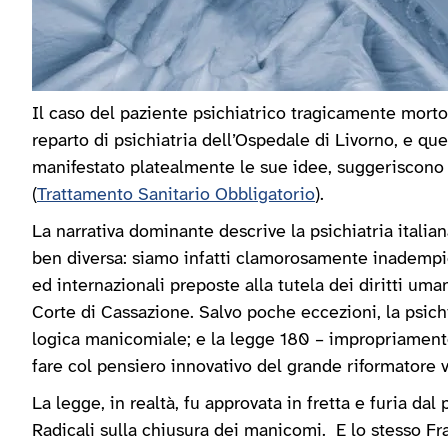
Il caso del paziente psichiatrico tragicamente morto
reparto di psichiatria dell’Ospedale di Livorno, e que
manifestato platealmente le sue idee, suggeriscono a
(
Trattamento Sanitario Obbligatorio
).
La narrativa dominante descrive la psichiatria italia
ben diversa: siamo infatti clamorosamente inadempien
ed internazionali preposte alla tutela dei diritti uma
Corte di Cassazione. Salvo poche eccezioni, la psich
logica manicomiale; e la legge 180 – impropriament
fare col pensiero innovativo del grande riformatore 
La legge, in realtà, fu approvata in fretta e furia da
Radicali sulla chiusura dei manicomi. E lo stesso Fran