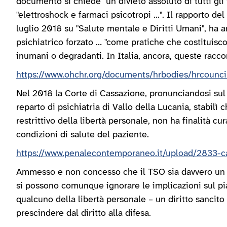
documento si chiede "un divieto assoluto di tutti gli
"elettroshock e farmaci psicotropi ...". Il rapporto de
luglio 2018 su "Salute mentale e Diritti Umani", ha a
psichiatrico forzato … "come pratiche che costituiscon
inumani o degradanti. In Italia, ancora, queste racc
https://www.ohchr.org/documents/hrbodies/hrcouncil
Nel 2018 la Corte di Cassazione, pronunciandosi sul
reparto di psichiatria di Vallo della Lucania, stabil
restrittivo della libertà personale, non ha finalità cu
condizioni di salute del paziente.
https://www.penalecontemporaneo.it/upload/2833-c
Ammesso e non concesso che il TSO sia davvero un a
si possono comunque ignorare le implicazioni sul pian
qualcuno della libertà personale – un diritto sancito
prescindere dal diritto alla difesa.