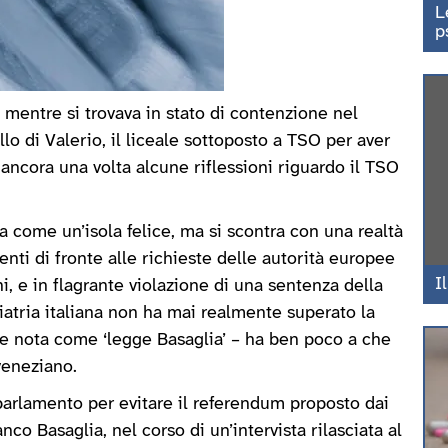
L
p
 mentre si trovava in stato di contenzione nel
llo di Valerio, il liceale sottoposto a TSO per aver
ncora una volta alcune riflessioni riguardo il TSO
na come un’isola felice, ma si scontra con una realtà
ti di fronte alle richieste delle autorità europee
I
ni, e in flagrante violazione di una sentenza della
iatria italiana non ha mai realmente superato la
e nota come ‘legge Basaglia’ – ha ben poco a che
veneziano.
l parlamento per evitare il referendum proposto dai
co Basaglia, nel corso di un’intervista rilasciata al