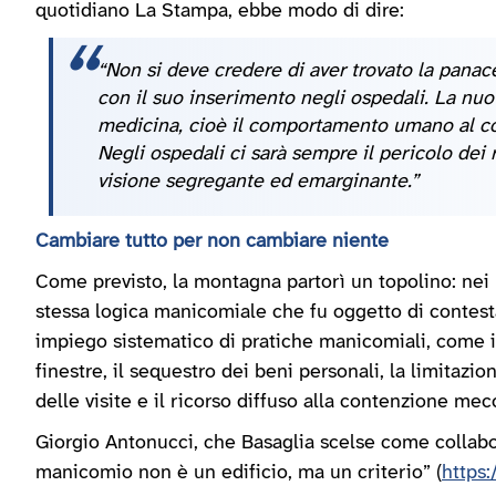
quotidiano La Stampa, ebbe modo di dire:
“Non si deve credere di aver trovato la panace
con il suo inserimento negli ospedali. La nuo
medicina, cioè il comportamento umano al c
Negli ospedali ci sarà sempre il pericolo dei r
visione segregante ed emarginante.”
Cambiare tutto per non cambiare niente
Come previsto, la montagna partorì un topolino: nei r
stessa logica manicomiale che fu oggetto di contesta
impiego sistematico di pratiche manicomiali, come il 
finestre, il sequestro dei beni personali, la limitazion
delle visite e il ricorso diffuso alla contenzione m
Giorgio Antonucci, che Basaglia scelse come collabo
manicomio non è un edificio, ma un criterio” (
https