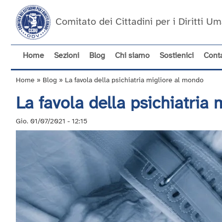
Salta
al
Comitato dei Cittadini per i Diritti 
contenuto
principale
Home
Sezioni
Blog
Chi siamo
Sostienici
Conta
Navigazione
principale
Home
Blog
La favola della psichiatria migliore al mondo
Briciole
La favola della psichiatria
di
pane
Gio. 01/07/2021 - 12:15