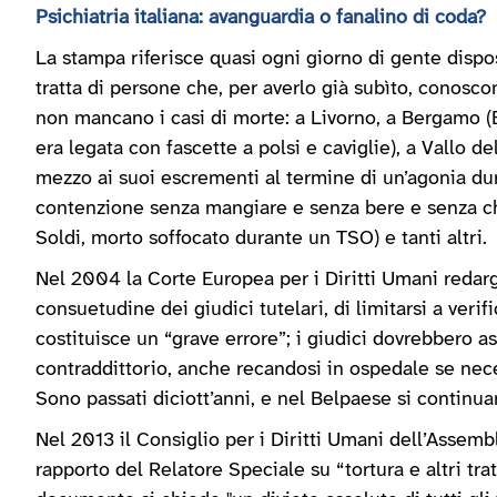
Psichiatria italiana: avanguardia o fanalino di coda?
La stampa riferisce quasi ogni giorno di gente dispos
tratta di persone che, per averlo già subìto, conosc
non mancano i casi di morte: a Livorno, a Bergamo (E
era legata con fascette a polsi e caviglie), a Vallo 
mezzo ai suoi escrementi al termine di un’agonia durat
contenzione senza mangiare e senza bere e senza che
Soldi, morto soffocato durante un TSO) e tanti altri.
Nel 2004 la Corte Europea per i Diritti Umani redarg
consuetudine dei giudici tutelari, di limitarsi a verif
costituisce un “grave errore”; i giudici dovrebbero a
contraddittorio, anche recandosi in ospedale se nece
Sono passati diciott’anni, e nel Belpaese si continu
Nel 2013 il Consiglio per i Diritti Umani dell’Assemb
rapporto del Relatore Speciale su “tortura e altri tr