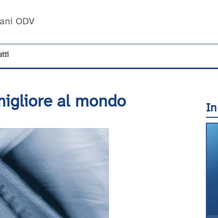
Umani ODV
tti
 migliore al mondo
In