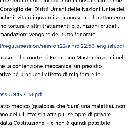
 interventi medici forzati e non consensuali" come
l Consiglio dei Diritti Umani delle Nazioni Unite del
nche invitato i governi a riconoscere il trattamento
o tortura o altri trattamenti o punizioni crudeli,
omandazioni vengono del tutto ignorate.
/regularsession/session22/a.hrc.22.53_english.pdf
 caso della morte di Francesco Mastrogiovanni nel
ì che la contenzione meccanica, un presidio
rative né produce l’effetto di migliorare le
ass-50497-18.pdf
tto medico (qualcosa che ‘cura’ una malattia), non
o del Diritto: si tratta pur sempre di privare
 dalla Costituzione – e non è quindi possibile