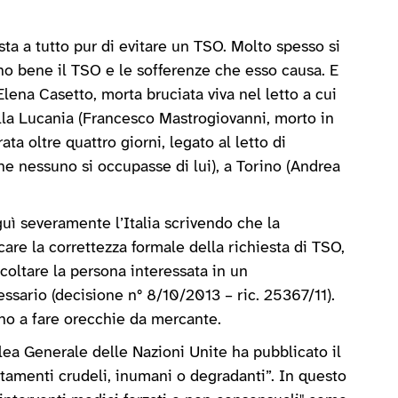
ta a tutto pur di evitare un TSO. Molto spesso si
ono bene il TSO e le sofferenze che esso causa. E
lena Casetto, morta bruciata viva nel letto a cui
della Lucania (Francesco Mastrogiovanni, morto in
a oltre quattro giorni, legato al letto di
 nessuno si occupasse di lui), a Torino (Andrea
uì severamente l’Italia scrivendo che la
icare la correttezza formale della richiesta di TSO,
scoltare la persona interessata in un
ssario (decisione n° 8/10/2013 – ric. 25367/11).
ano a fare orecchie da mercante.
lea Generale delle Nazioni Unite ha pubblicato il
attamenti crudeli, inumani o degradanti”. In questo