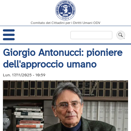
Comitato dei Cittadini per i Diritti Umani ODV
Navigazione
Cerca
principale
Salta
Giorgio Antonucci: pioniere
al
dell'approccio umano
contenuto
principale
Lun. 17/11/2025 - 10:59