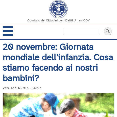
Comitato dei Cittadini per i Diritti Umani ODV
Navigazione
Cerca
principale
Salta
20 novembre: Giornata
al
mondiale dell’infanzia. Cosa
contenuto
principale
stiamo facendo ai nostri
bambini?
Ven. 18/11/2016 - 14:39