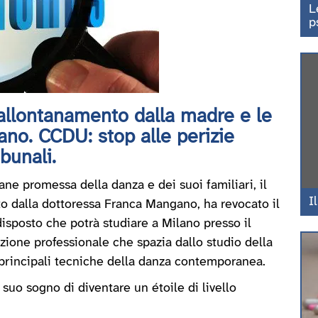
L
p
'allontanamento dalla madre e le
ano. CCDU: stop alle perizie
bunali.
ne promessa della danza e dei suoi familiari, il
I
to dalla dottoressa Franca Mangano, ha revocato il
sposto che potrà studiare a Milano presso il
ione professionale che spazia dallo studio della
principali tecniche della danza contemporanea.
l suo sogno di diventare un étoile di livello