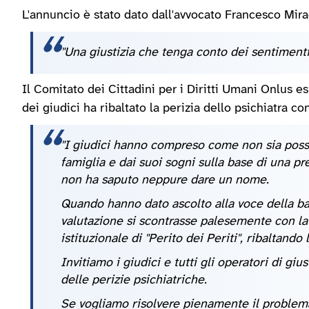
L'annuncio è stato dato dall'avvocato Francesco Mira
"Una giustizia che tenga conto dei sentimenti 
Il Comitato dei Cittadini per i Diritti Umani Onlus 
dei giudici ha ribaltato la perizia dello psichiatra co
"I giudici hanno compreso come non sia possi
famiglia e dai suoi sogni sulla base di una pr
non ha saputo neppure dare un nome.
Quando hanno dato ascolto alla voce della b
valutazione si scontrasse palesemente con la re
istituzionale di "Perito dei Periti", ribaltando
Invitiamo i giudici e tutti gli operatori di gius
delle perizie psichiatriche.
Se vogliamo risolvere pienamente il problema 