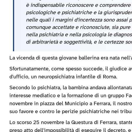
è indispensabile riconoscere e comprendere l'
psicologiche e psichiatriche e la giurisprud
nelle quali i margini d'incertezza sono assai p
comunque accettate e riconosciute, sia pure 
nella psichiatria e nella psicologia le diagno
di arbitrarietà e soggettività, e le certezze s
La vicenda di questa giovane ballerina era nata nell'
Sfortunatamente, come spesso succede, il giudice av
d'ufficio, un neuropsichiatra infantile di Roma.
Secondo lo psichiatra, la bambina andava allontanata
interesse mediatico e la formazione di un gruppo Face
novembre in piazza del Municipio a Ferrara, il nostr
suo favore e contro le perizie psichiatriche nei tribu
Lo scorso 25 novembre la Questura di Ferrara, stante
preso atto dell'impossibilità di eseguire il decreto,