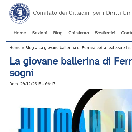
Salta
al
Comitato dei Cittadini per i Diritti 
contenuto
principale
Home
Sezioni
Blog
Chi siamo
Sostienici
Conta
Navigazione
principale
Home
Blog
La giovane ballerina di Ferrara potrà realizzare i s
Briciole
La giovane ballerina di Ferr
di
pane
sogni
Dom. 20/12/2015 - 08:17