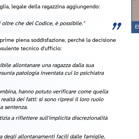
glia, legale della ragazzina aggiungendo:
oltre che del Codice, è possibile."
E
esprime piena soddisfazione, perché la decisione
nsulente tecnico d'ufficio:
bile allontanare una ragazza dalla sua
esunta patologia inventata cui lo psichiatra
ambina, hanno potuto verificare come quella
altà dei fatti: si sono ripresi il loro ruolo
 la sentenza.
tizia a riflettere sull'implicita discrezionalità
degli allontanamenti facili dalle famiglie,