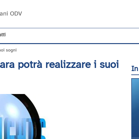
Umani ODV
tti
uoi sogni
ara potrà realizzare i suoi
In