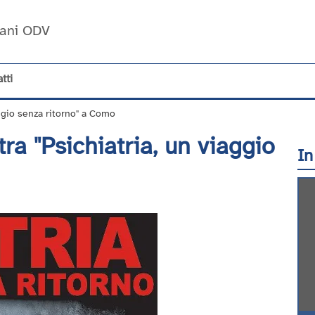
Umani ODV
tti
ggio senza ritorno" a Como
a "Psichiatria, un viaggio
In