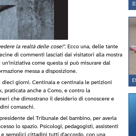
I
edere la realtà delle cose!".
Ecco una, delle tante
cine di commenti lasciati dai visitatori alla mostra
i un'iniziativa come questa si può misurare dal
formazione messa a disposizione.
E
 dieci giorni. Centinaia e centinaia le petizioni
ck, praticata anche a Como, e contro la
meri che dimostrano il desiderio di conoscere e
adini comaschi.
 presidente del Tribunale del bambino, per averla
sso lo spazio. Psicologi, pedagogisti, assistenti
ti e semplici cittadini tutti d'accordo, con una