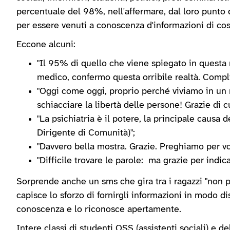
percentuale del 98%, nell'affermare, dal loro punto d
per essere venuti a conoscenza d'informazioni di cos
Eccone alcuni:
"Il 95% di quello che viene spiegato in questa
medico, confermo questa orribile realtà. Compli
"Oggi come oggi, proprio perché viviamo in u
schiacciare la libertà delle persone! Grazie di c
"La psichiatria è il potere, la principale causa
Dirigente di Comunità)";
"Davvero bella mostra. Grazie. Preghiamo per voi
"Difficile trovare le parole: ma grazie per indic
Sorprende anche un sms che gira tra i ragazzi "non p
capisce lo sforzo di fornirgli informazioni in modo d
conoscenza e lo riconosce apertamente.
Intere classi di studenti OSS (assistenti sociali) e 