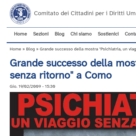
Salta
al
Comitato dei Cittadini per i Diritti 
contenuto
principale
Home
Sezioni
Blog
Chi siamo
Sostienici
Conta
Navigazione
principale
Home
Blog
Grande successo della mostra "Psichiatria, un via
Briciole
Grande successo della mostr
di
pane
senza ritorno" a Como
Gio. 19/02/2009 - 15:30