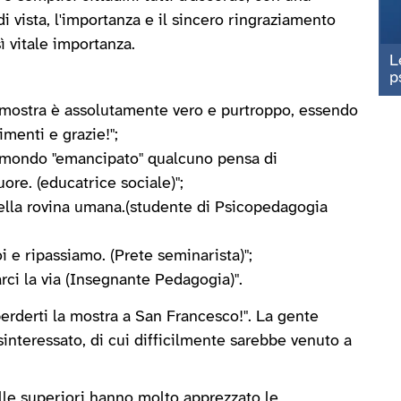
i vista, l'importanza e il sincero ringraziamento
ì vitale importanza.
L
p
 mostra è assolutamente vero e purtroppo, essendo
menti e grazie!";
n mondo "emancipato" qualcuno pensa di
uore. (educatrice sociale)";
 della rovina umana.(studente di Psicopedagogia
 e ripassiamo. (Prete seminarista)";
arci la via (Insegnante Pedagogia)".
erderti la mostra a San Francesco!". La gente
isinteressato, di cui difficilmente sarebbe venuto a
delle superiori hanno molto apprezzato le