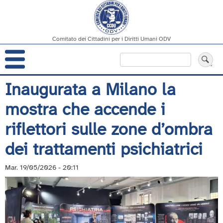
Comitato dei Cittadini per i Diritti Umani ODV
Navigazione
Cerca
principale
Salta
Inaugurata a Milano la
al
mostra che accende i
contenuto
principale
riflettori sulle zone d’ombra
dei trattamenti psichiatrici
Mar. 19/05/2026 - 20:11