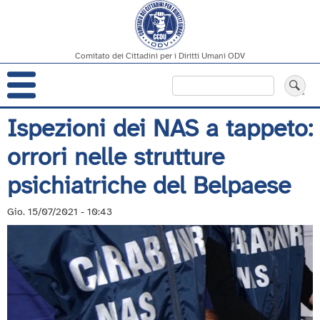
Comitato dei Cittadini per i Diritti Umani ODV
Navigazione
Cerca
principale
Salta
Ispezioni dei NAS a tappeto:
al
orrori nelle strutture
contenuto
principale
psichiatriche del Belpaese
Gio. 15/07/2021 - 10:43