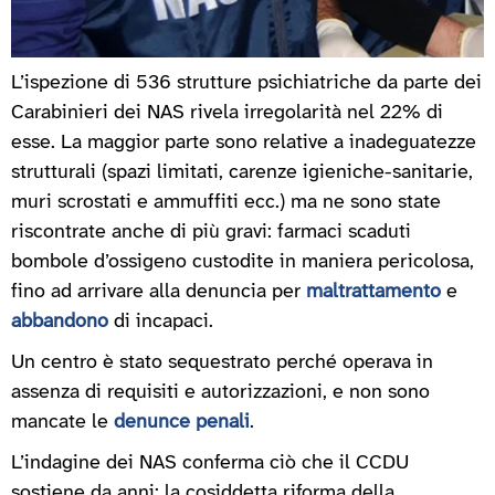
L’ispezione di 536 strutture psichiatriche da parte dei
Carabinieri dei NAS rivela irregolarità nel 22% di
esse. La maggior parte sono relative a inadeguatezze
strutturali (spazi limitati, carenze igieniche-sanitarie,
muri scrostati e ammuffiti ecc.) ma ne sono state
riscontrate anche di più gravi: farmaci scaduti
bombole d’ossigeno custodite in maniera pericolosa,
fino ad arrivare alla denuncia per
maltrattamento
e
abbandono
di incapaci.
Un centro è stato sequestrato perché operava in
assenza di requisiti e autorizzazioni, e non sono
mancate le
denunce penali
.
L’indagine dei NAS conferma ciò che il CCDU
sostiene da anni: la cosiddetta riforma della