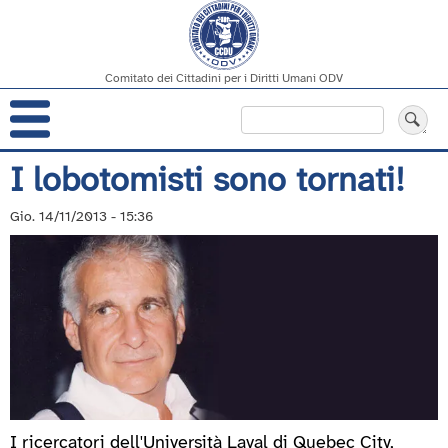
Comitato dei Cittadini per i Diritti Umani ODV
Navigazione
Cerca
principale
Salta
I lobotomisti sono tornati!
al
contenuto
Gio. 14/11/2013 - 15:36
principale
I ricercatori dell'Università Laval di Quebec City,