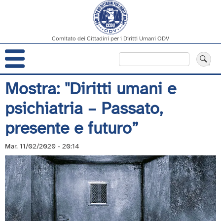
Comitato dei Cittadini per i Diritti Umani ODV
Navigazione
Cerca
principale
Salta
Mostra: "Diritti umani e
al
psichiatria – Passato,
contenuto
principale
presente e futuro”
Mar. 11/02/2020 - 20:14