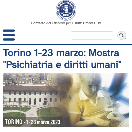
Comitato dei Cittadini per i Diritti Umani ODV
Navigazione
Cerca
principale
Salta
Torino 1-23 marzo: Mostra
al
"Psichiatria e diritti umani"
contenuto
principale