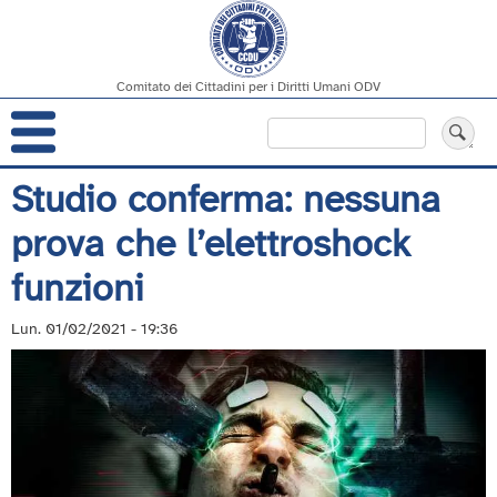
Comitato dei Cittadini per i Diritti Umani ODV
Navigazione
Cerca
principale
Salta
Studio conferma: nessuna
al
prova che l’elettroshock
contenuto
principale
funzioni
Lun. 01/02/2021 - 19:36