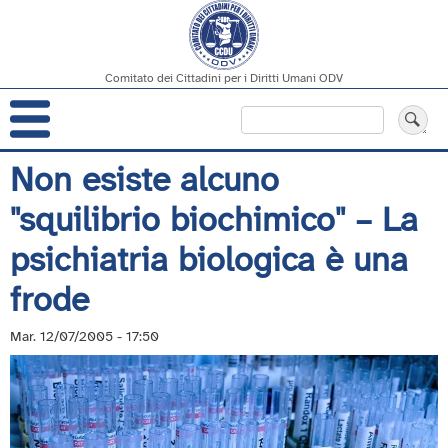
Comitato dei Cittadini per i Diritti Umani ODV
Navigazione
Cerca
principale
Salta
Non esiste alcuno
al
"squilibrio biochimico" – La
contenuto
principale
psichiatria biologica è una
frode
Mar. 12/07/2005 - 17:50