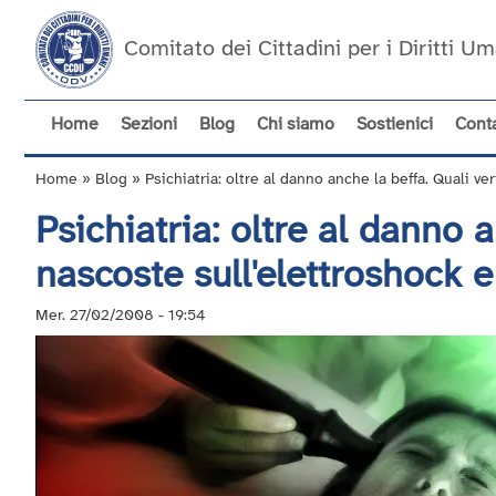
Salta
al
Comitato dei Cittadini per i Diritti 
contenuto
principale
Home
Sezioni
Blog
Chi siamo
Sostienici
Conta
Navigazione
principale
Home
Blog
Psichiatria: oltre al danno anche la beffa. Quali ve
Briciole
Psichiatria: oltre al danno a
di
pane
nascoste sull'elettroshock e
Mer. 27/02/2008 - 19:54