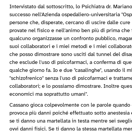
Intervistato dal sottoscritto, lo Psichiatra dr. Mari
successo nell'Azienda ospedaliero-universitaria "Osp
persone che, disperate, cercano di uscire dalle cure 
provate nel fisico e nell'animo ben più di prima che
qualcuno organizzasse un confronto pubblico, magari t
suoi collaboratori e i miei metodi e i miei collaborat
che posso dimostrare sono usciti dal tunnel del disa
che esclude l'uso di psicofarmaci, a conferma di quel
qualche giorno fa. Io e due "casalinghe", usando il 
"schizofrenico" senza l'uso di psicofarmaci e tratta
collaboratori; e lo possiamo dimostrare. Inoltre ques
economici ma soprattutto umani".
Cassano gioca colpevolmente con le parole quando d
provoca più danni poiché effettuato sotto anestesia 
se ti danno una martellata in testa mentre sei svegli
ovvi danni fisici. Se ti danno la stessa martellata men