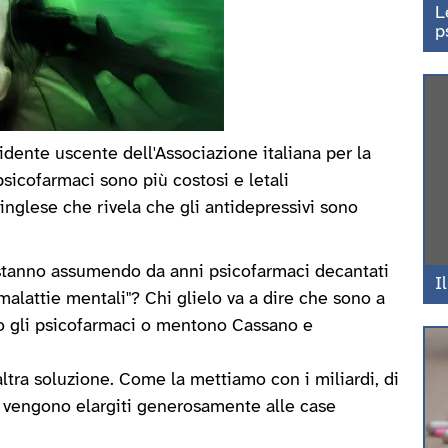
L
p
dente uscente dell'Associazione italiana per la
psicofarmaci sono più costosi e letali
 inglese che rivela che gli antidepressivi sono
stanno assumendo da anni psicofarmaci decantati
I
alattie mentali"? Chi glielo va a dire che sono a
 gli psicofarmaci o mentono Cassano e
ltra soluzione. Come la mettiamo con i miliardi, di
io vengono elargiti generosamente alle case