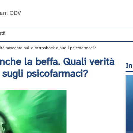
Umani ODV
tti
rità nascoste sull'elettroshock e sugli psicofarmaci?
nche la beffa. Quali verità
In
 sugli psicofarmaci?