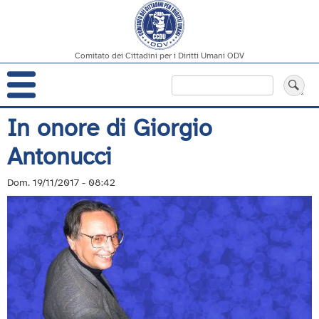
Comitato dei Cittadini per i Diritti Umani ODV
Navigazione
Cerca
principale
Salta
In onore di Giorgio
al
Antonucci
contenuto
principale
Dom. 19/11/2017 - 08:42