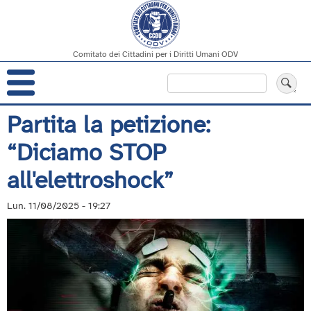
Comitato dei Cittadini per i Diritti Umani ODV
Navigazione
Cerca
principale
Salta
Partita la petizione:
al
“Diciamo STOP
contenuto
principale
all'elettroshock”
Lun. 11/08/2025 - 19:27