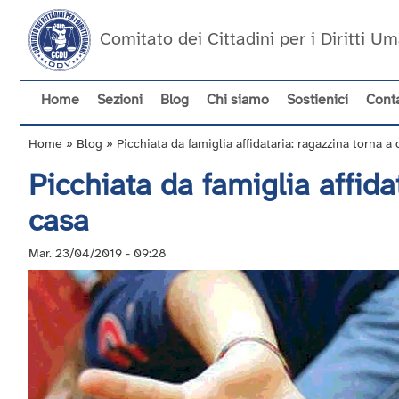
Salta
al
Comitato dei Cittadini per i Diritti 
contenuto
principale
Home
Sezioni
Blog
Chi siamo
Sostienici
Conta
Navigazione
principale
Home
Blog
Picchiata da famiglia affidataria: ragazzina torna a 
Briciole
Picchiata da famiglia affida
di
pane
casa
Mar. 23/04/2019 - 09:28