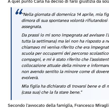
A quel punto Carla ha deciso di farsi giustizia da s
“Nella giornata di domenica 14 aprile, mia fig
dimora di sua spontanea volontà rifiutandosi
assegnata.
Da prassi io mi sono impegnata ad avvisare l’a
tutta la settimana) ma lei non ha risposto a
chiamavo mi veniva riferito che era impegnata
scuola per occuparmi del percorso scolastico d
compagni, e mi è stato riferito che l’assistent
collocazione attuale della minore e informand
non avendo sentito la minore come di dovere,
evolverà.
Mia figlia ha dichiarato di trovarsi bene e di
(casa sua) che la fa stare bene.”
Secondo l’avvocato della famiglia, Francesco Miragl