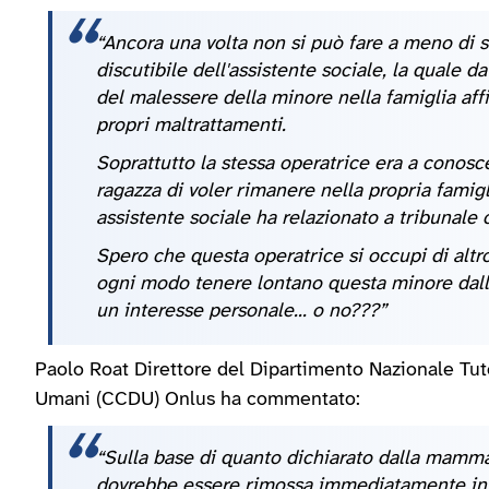
“Ancora una volta non si può fare a meno di
discutibile dell'assistente sociale, la quale 
del malessere della minore nella famiglia affi
propri maltrattamenti.
Soprattutto la stessa operatrice era a conosc
ragazza di voler rimanere nella propria famigli
assistente sociale ha relazionato a tribunale
Spero che questa operatrice si occupi di altr
ogni modo tenere lontano questa minore dalla 
un interesse personale... o no???”
Paolo Roat Direttore del Dipartimento Nazionale Tutel
Umani (CCDU) Onlus ha commentato:
“Sulla base di quanto dichiarato dalla mamma 
dovrebbe essere rimossa immediatamente in 