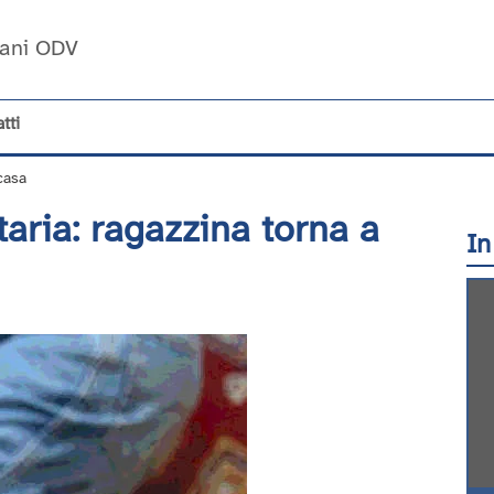
Umani ODV
tti
casa
taria: ragazzina torna a
In