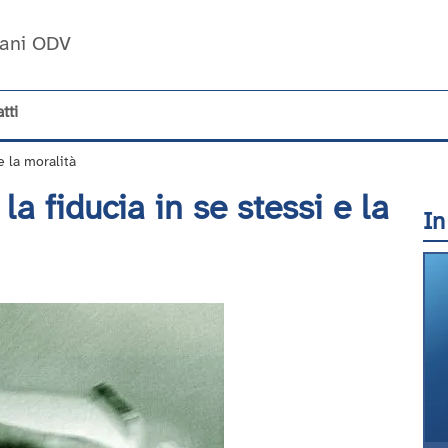
Umani ODV
tti
e la moralità
la fiducia in se stessi e la
In