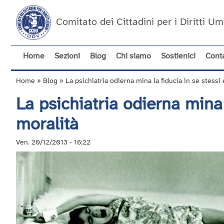
Salta
al
Comitato dei Cittadini per i Diritti 
contenuto
principale
Home
Sezioni
Blog
Chi siamo
Sostienici
Conta
Navigazione
principale
Home
Blog
La psichiatria odierna mina la fiducia in se stessi 
Briciole
La psichiatria odierna mina 
di
pane
moralità
Ven. 20/12/2013 - 16:22