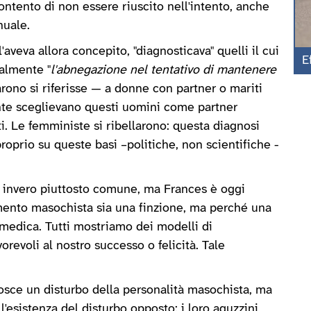
contento di non essere riuscito nell'intento, anche
nuale.
'aveva allora concepito, "diagnosticava" quelli il cui
E
palmente "
l'abnegazione nel tentativo di mantenere
arono si riferisse — a donne con partner o mariti
te sceglievano questi uomini come partner
. Le femministe si ribellarono: questa diagnosi
proprio su queste basi –politiche, non scientifiche -
 invero piuttosto comune, ma Frances è oggi
ento masochista sia una finzione, ma perché una
edica. Tutti mostriamo dei modelli di
orevoli al nostro successo o felicità. Tale
nosce un disturbo della personalità masochista, ma
esistenza del disturbo opposto: i loro aguzzini