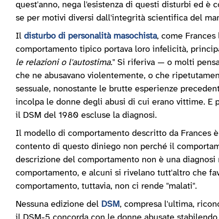
quest'anno, nega l'esistenza di questi disturbi ed è 
se per motivi diversi dall'integrità scientifica del ma
Il
disturbo di personalità masochista
, come Frances l
comportamento tipico portava loro infelicità, princi
le relazioni o l'autostima.
" Si riferiva — o molti pens
che ne abusavano violentemente, o che ripetutamen
sessuale, nonostante le brutte esperienze precedenti
incolpa le donne degli abusi di cui erano vittime. E 
il DSM del 1980 escluse la diagnosi.
Il modello di comportamento descritto da Frances è
contento di questo diniego non perché il comportam
descrizione del comportamento non è una diagnosi m
comportamento, e alcuni si rivelano tutt'altro che fav
comportamento, tuttavia, non ci rende "malati".
Nessuna edizione del
DSM
, compresa l'ultima, rico
il DSM-5 concorda con le donne abusate stabilendo l'