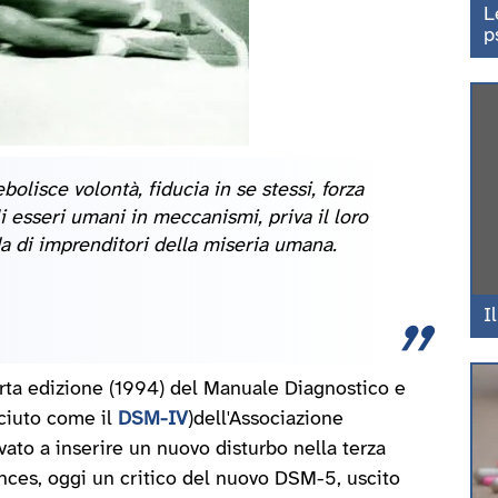
L
p
olisce volontà, fiducia in se stessi, forza
i esseri umani in meccanismi, priva il loro
a di imprenditori della miseria umana.
I
uarta edizione (1994) del Manuale Diagnostico e
ciuto come il
DSM-IV
)dell'Associazione
to a inserire un nuovo disturbo nella terza
ances, oggi un critico del nuovo DSM-5, uscito