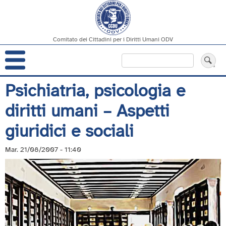
Comitato dei Cittadini per i Diritti Umani ODV
Navigazione
Cerca
principale
Salta
Psichiatria, psicologia e
al
diritti umani – Aspetti
contenuto
principale
giuridici e sociali
Mar. 21/08/2007 - 11:40