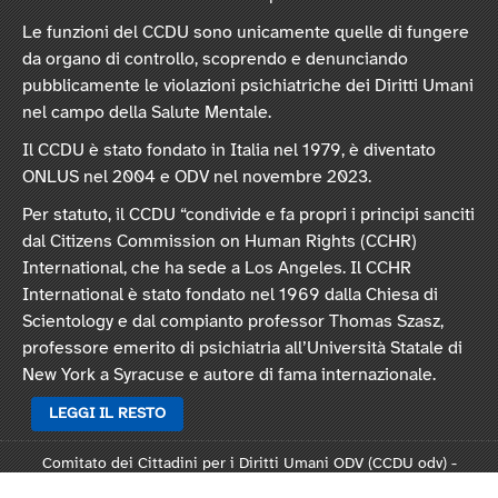
Le funzioni del CCDU sono unicamente quelle di fungere
da organo di controllo, scoprendo e denunciando
pubblicamente le violazioni psichiatriche dei Diritti Umani
nel campo della Salute Mentale.
Il CCDU è stato fondato in Italia nel 1979, è diventato
ONLUS nel 2004 e ODV nel novembre 2023.
Per statuto, il CCDU “condivide e fa propri i principi sanciti
dal Citizens Commission on Human Rights (CCHR)
International, che ha sede a Los Angeles. Il CCHR
International è stato fondato nel 1969 dalla Chiesa di
Scientology e dal compianto professor Thomas Szasz,
professore emerito di psichiatria all’Università Statale di
New York a Syracuse e autore di fama internazionale.
LEGGI IL RESTO
Comitato dei Cittadini per i Diritti Umani ODV (CCDU odv) -
Sede legale: Via Vincenzo Monti 47, 20123 Milano