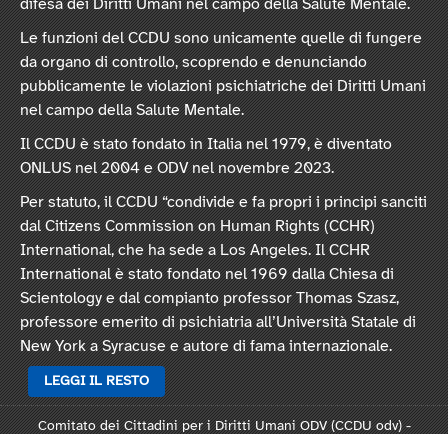
difesa dei Diritti Umani nel campo della Salute Mentale.
Le funzioni del CCDU sono unicamente quelle di fungere
da organo di controllo, scoprendo e denunciando
pubblicamente le violazioni psichiatriche dei Diritti Umani
nel campo della Salute Mentale.
Il CCDU è stato fondato in Italia nel 1979, è diventato
ONLUS nel 2004 e ODV nel novembre 2023.
Per statuto, il CCDU “condivide e fa propri i principi sanciti
dal Citizens Commission on Human Rights (CCHR)
International, che ha sede a Los Angeles. Il CCHR
International è stato fondato nel 1969 dalla Chiesa di
Scientology e dal compianto professor Thomas Szasz,
professore emerito di psichiatria all’Università Statale di
New York a Syracuse e autore di fama internazionale.
LEGGI IL RESTO
Comitato dei Cittadini per i Diritti Umani ODV (CCDU odv) -
Sede legale: Via Vincenzo Monti 47, 20123 Milano