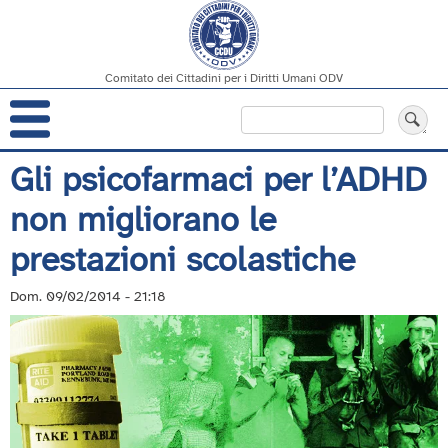
Comitato dei Cittadini per i Diritti Umani ODV
Navigazione
Cerca
principale
Salta
Gli psicofarmaci per l’ADHD
al
non migliorano le
contenuto
principale
prestazioni scolastiche
Dom. 09/02/2014 - 21:18