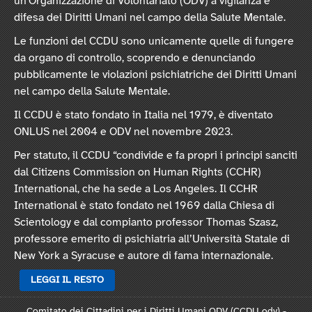
un'Organizzazione di Volontariato (ODV) a vigilanza e
difesa dei Diritti Umani nel campo della Salute Mentale.
Le funzioni del CCDU sono unicamente quelle di fungere
da organo di controllo, scoprendo e denunciando
pubblicamente le violazioni psichiatriche dei Diritti Umani
nel campo della Salute Mentale.
Il CCDU è stato fondato in Italia nel 1979, è diventato
ONLUS nel 2004 e ODV nel novembre 2023.
Per statuto, il CCDU “condivide e fa propri i principi sanciti
dal Citizens Commission on Human Rights (CCHR)
International, che ha sede a Los Angeles. Il CCHR
International è stato fondato nel 1969 dalla Chiesa di
Scientology e dal compianto professor Thomas Szasz,
professore emerito di psichiatria all’Università Statale di
New York a Syracuse e autore di fama internazionale.
LEGGI IL RESTO
Comitato dei Cittadini per i Diritti Umani ODV (CCDU odv) -