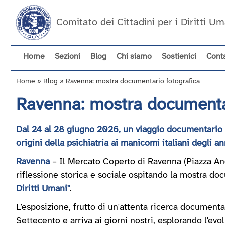
Salta
al
Comitato dei Cittadini per i Diritti 
contenuto
principale
Home
Sezioni
Blog
Chi siamo
Sostienici
Conta
Navigazione
principale
Home
Blog
Ravenna: mostra documentario fotografica
Briciole
Ravenna: mostra documentar
di
pane
Dal 24 al 28 giugno 2026, un viaggio documentario e 
origini della psichiatria ai manicomi italiani degli an
Ravenna
– Il Mercato Coperto di Ravenna (Piazza And
riflessione storica e sociale ospitando la mostra doc
Diritti Umani"
.
L’esposizione, frutto di un'attenta ricerca document
Settecento e arriva ai giorni nostri, esplorando l'ev