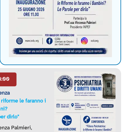
8:00
enza
e riforme le faranno i
ni?
er dirlo"
enza Palmieri,