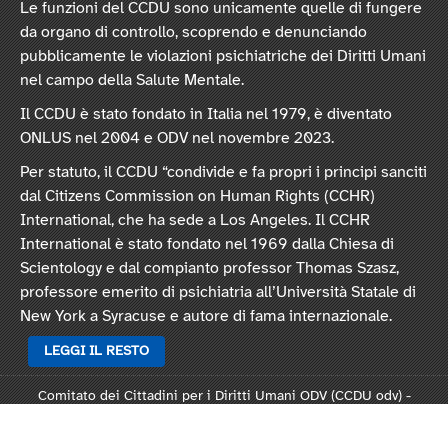
Le funzioni del CCDU sono unicamente quelle di fungere
da organo di controllo, scoprendo e denunciando
pubblicamente le violazioni psichiatriche dei Diritti Umani
nel campo della Salute Mentale.
Il CCDU è stato fondato in Italia nel 1979, è diventato
ONLUS nel 2004 e ODV nel novembre 2023.
Per statuto, il CCDU “condivide e fa propri i principi sanciti
dal Citizens Commission on Human Rights (CCHR)
International, che ha sede a Los Angeles. Il CCHR
International è stato fondato nel 1969 dalla Chiesa di
Scientology e dal compianto professor Thomas Szasz,
professore emerito di psichiatria all’Università Statale di
New York a Syracuse e autore di fama internazionale.
LEGGI IL RESTO
Comitato dei Cittadini per i Diritti Umani ODV (CCDU odv) -
Sede legale: Via Vincenzo Monti 47, 20123 Milano
Rep. 124821 - C.F. 97378250159 -
Statuto
-
Modulo L124
-