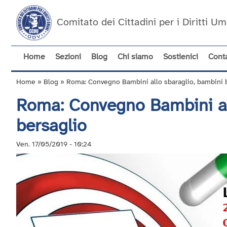
Salta
al
Comitato dei Cittadini per i Diritti 
contenuto
principale
Home
Sezioni
Blog
Chi siamo
Sostienici
Conta
Navigazione
principale
Home
Blog
Roma: Convegno Bambini allo sbaraglio, bambini 
Briciole
Roma: Convegno Bambini al
di
pane
bersaglio
Ven. 17/05/2019 - 10:24