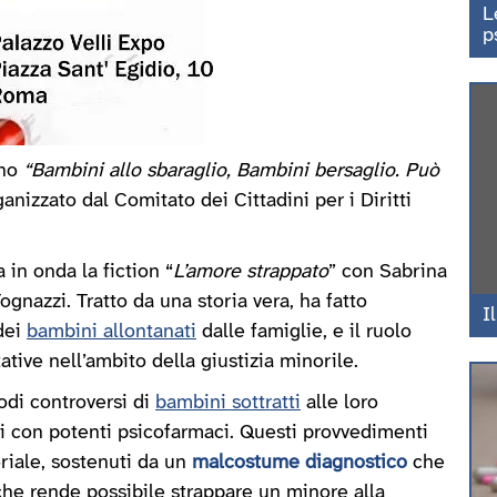
L
p
gno
“Bambini allo sbaraglio, Bambini bersaglio. Può
anizzato dal Comitato dei Cittadini per i Diritti
in onda la fiction “
L’amore strappato
” con Sabrina
gnazzi. Tratto da una storia vera, ha fatto
I
dei
bambini allontanati
dalle famiglie, e il ruolo
ative nell’ambito della giustizia minorile.
odi controversi di
bambini sottratti
alle loro
ati con potenti psicofarmaci. Questi provvedimenti
oriale, sostenuti da un
malcostume diagnostico
che
 che rende possibile strappare un minore alla