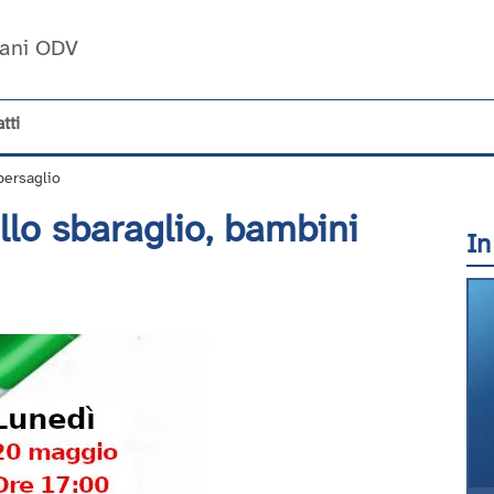
Umani ODV
tti
bersaglio
lo sbaraglio, bambini
In