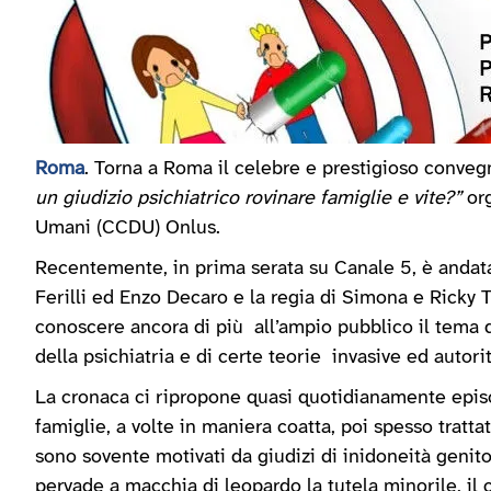
Roma
. Torna a Roma il celebre e prestigioso conve
un giudizio psichiatrico rovinare famiglie e vite?”
org
Umani (CCDU) Onlus.
Recentemente, in prima serata su Canale 5, è andata 
Ferilli ed Enzo Decaro e la regia di Simona e Ricky To
conoscere ancora di più all’ampio pubblico il tema 
della psichiatria e di certe teorie invasive ed autorit
La cronaca ci ripropone quasi quotidianamente epis
famiglie, a volte in maniera coatta, poi spesso tratt
sono sovente motivati da giudizi di inidoneità genit
pervade a macchia di leopardo la tutela minorile, il