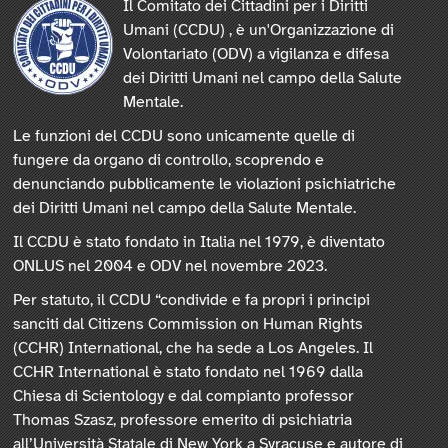
Il Comitato dei Cittadini per i Diritti
Umani (CCDU) , è un'Organizzazione di
Volontariato (ODV) a vigilanza e difesa
dei Diritti Umani nel campo della Salute
Mentale.
Le funzioni del CCDU sono unicamente quelle di
fungere da organo di controllo, scoprendo e
denunciando pubblicamente le violazioni psichiatriche
dei Diritti Umani nel campo della Salute Mentale.
Il CCDU è stato fondato in Italia nel 1979, è diventato
ONLUS nel 2004 e ODV nel novembre 2023.
Per statuto, il CCDU “condivide e fa propri i principi
sanciti dal Citizens Commission on Human Rights
(CCHR) International, che ha sede a Los Angeles. Il
CCHR International è stato fondato nel 1969 dalla
Chiesa di Scientology e dal compianto professor
Thomas Szasz, professore emerito di psichiatria
all’Università Statale di New York a Syracuse e autore di