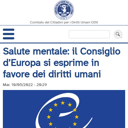
Comitato dei Cittadini per i Diritti Umani ODV
Navigazione
Cerca
principale
Salta
Salute mentale: il Consiglio
al
d’Europa si esprime in
contenuto
principale
favore dei diritti umani
Mar. 10/05/2022 - 20:29