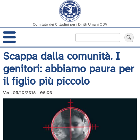
Comitato dei Cittadini per i Diritti Umani ODV
Navigazione
Cerca
principale
Salta
Scappa dalla comunità. I
al
genitori: abbiamo paura per
contenuto
principale
il figlio più piccolo
Ven. 05/10/2018 - 08:00