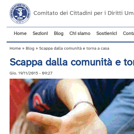
Salta
al
Comitato dei Cittadini per i Diritti 
contenuto
principale
Home
Sezioni
Blog
Chi siamo
Sostienici
Conta
Navigazione
principale
Home
Blog
Scappa dalla comunità e torna a casa
Briciole
Scappa dalla comunità e to
di
pane
Gio. 19/11/2015 - 09:27