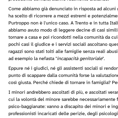
Come abbiamo già denunciato in risposta ad alcuni g
ha scelto di ricorrere a mezzi estremi e potenzialme
Purtroppo non è l'unico caso. A Trento e in tutta Ital
abbiamo avuto modo di leggere decine di casi simili;
tornare a casa e poi ricondotti nella comunità da cui
pochi casi il giudice e i servizi sociali ascoltano ques
ragazzi sono stati tolti alle famiglie senza reali abu
ad esempio la nefasta "
incapacità genitoriale
".
Eppure né i giudici, né gli assistenti sociali si rend
punto di scappare dalla comunità forse la valutazion
così giusta. Perché chiede di tornare in famiglia? P
I minori andrebbero ascoltati di più, e ascoltati ve
cui la volontà del minore sarebbe necessariamente f
psico-baggianate: vanno a discapito dei minori e ing
professionisti incaricati delle perizie, degli psicolo