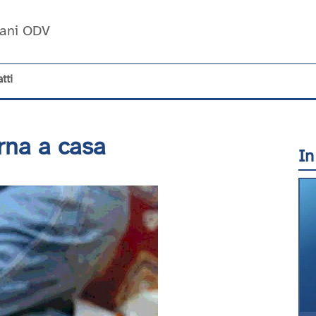
Umani ODV
tti
rna a casa
In