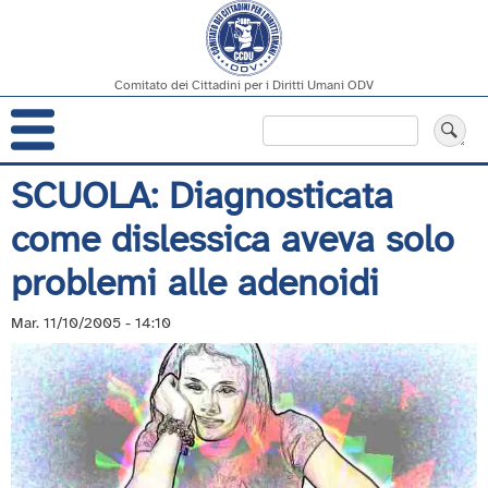
Comitato dei Cittadini per i Diritti Umani ODV
Navigazione
Cerca
principale
Salta
SCUOLA: Diagnosticata
al
come dislessica aveva solo
contenuto
principale
problemi alle adenoidi
Mar. 11/10/2005 - 14:10