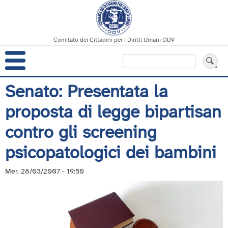
Comitato dei Cittadini per i Diritti Umani ODV
Navigazione
Cerca
principale
Salta
Senato: Presentata la
al
proposta di legge bipartisan
contenuto
principale
contro gli screening
psicopatologici dei bambini
Mer. 28/03/2007 - 19:50