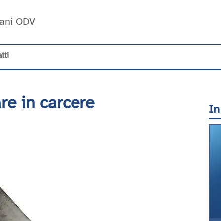
Umani ODV
tti
are in carcere
In