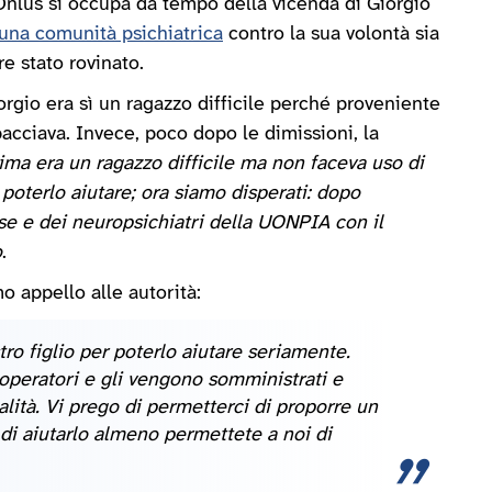
 Onlus si occupa da tempo della vicenda di Giorgio
 una comunità psichiatrica
contro la sua volontà sia
e stato rovinato.
rgio era sì un ragazzo difficile perché proveniente
acciava. Invece, poco dopo le dimissioni, la
ima era un ragazzo difficile ma non faceva uso di
oterlo aiutare; ora siamo disperati: dopo
ese e dei neuropsichiatri della UONPIA con il
o
.
 appello alle autorità:
tro figlio per poterlo aiutare seriamente.
 operatori e gli vengono somministrati e
ità. Vi prego di permetterci di proporre un
 di aiutarlo almeno permettete a noi di