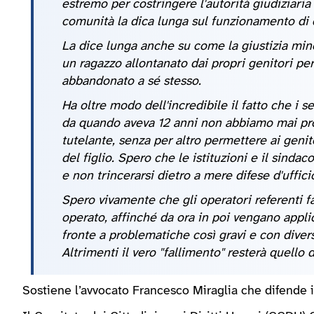
estremo per costringere l'autorità giudiziaria 
comunità la dica lunga sul funzionamento di
La dice lunga anche su come la giustizia min
un ragazzo allontanato dai propri genitori per
abbandonato a sé stesso.
Ha oltre modo dell'incredibile il fatto che i s
da quando aveva 12 anni non abbiamo mai pr
tutelante, senza per altro permettere ai genito
del figlio. Spero che le istituzioni e il sind
e non trincerarsi dietro a mere difese d'uffic
Spero vivamente che gli operatori referenti f
operato, affinché da ora in poi vengano applic
fronte a problematiche così gravi e con divers
Altrimenti il vero "fallimento" resterà quello de
Sostiene l’avvocato Francesco Miraglia che difende il