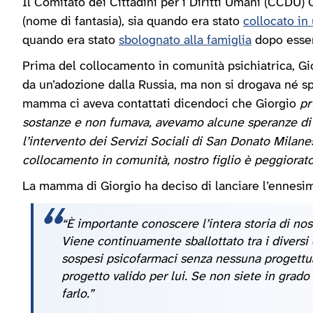
Il Comitato dei Cittadini per i Diritti Umani (CCDU)
(nome di fantasia), sia quando era stato
collocato in
quando era stato
sbolognato alla famiglia
dopo esser
Prima del collocamento in comunità psichiatrica, Gio
da un’adozione dalla Russia, ma non si drogava né sp
mamma ci aveva contattati dicendoci che Giorgio
pr
sostanze e non fumava, avevamo alcune speranze di p
l’intervento dei Servizi Sociali di San Donato Milan
collocamento in comunità, nostro figlio è peggiorat
La mamma di Giorgio ha deciso di lanciare l’ennesimo
“È importante conoscere l’intera storia di nos
Viene continuamente sballottato tra i diversi
sospesi psicofarmaci senza nessuna progettual
progetto valido per lui. Se non siete in grado
farlo.”