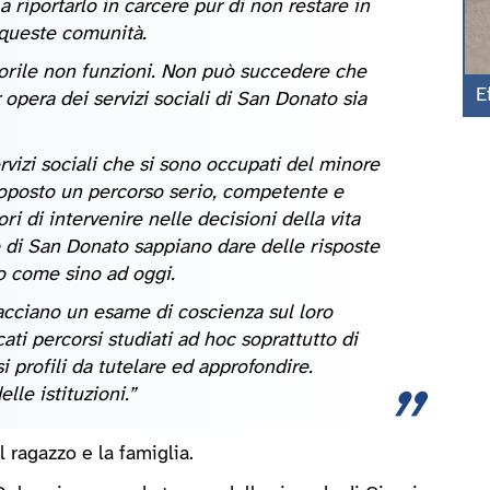
a riportarlo in carcere pur di non restare in
 queste comunità.
orile non funzioni. Non può succedere che
E
 opera dei servizi sociali di San Donato sia
ervizi sociali che si sono occupati del minore
oposto un percorso serio, competente e
ri di intervenire nelle decisioni della vita
aco di San Donato sappiano dare delle risposte
io come sino ad oggi.
acciano un esame di coscienza sul loro
ati percorsi studiati ad hoc soprattutto di
i profili da tutelare ed approfondire.
lle istituzioni.”
 ragazzo e la famiglia.