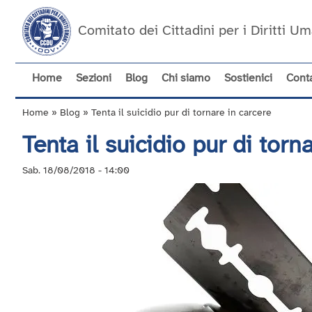
Salta
al
Comitato dei Cittadini per i Diritti 
contenuto
principale
Home
Sezioni
Blog
Chi siamo
Sostienici
Conta
Navigazione
principale
Home
Blog
Tenta il suicidio pur di tornare in carcere
Briciole
Tenta il suicidio pur di torn
di
pane
Sab. 18/08/2018 - 14:00