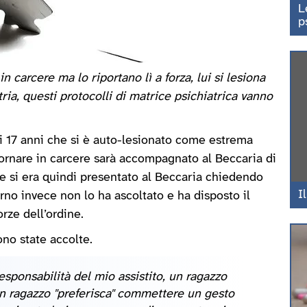
L
p
 carcere ma lo riportano lì a forza, lui si lesiona
ia, questi protocolli di matrice psichiatrica vanno
di 17 anni che si è auto-lesionato come estrema
 tornare in carcere sarà accompagnato al Beccaria di
 e si era quindi presentato al Beccaria chiedendo
I
urno invece non lo ha ascoltato e ha disposto il
rze dell’ordine.
no state accolte.
esponsabilità del mio assistito, un ragazzo
un ragazzo "preferisca" commettere un gesto