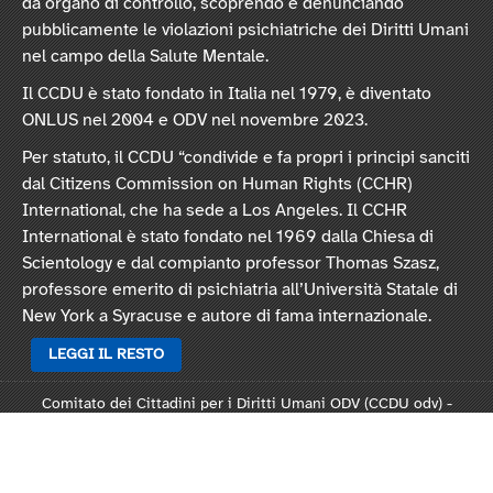
da organo di controllo, scoprendo e denunciando
pubblicamente le violazioni psichiatriche dei Diritti Umani
nel campo della Salute Mentale.
Il CCDU è stato fondato in Italia nel 1979, è diventato
ONLUS nel 2004 e ODV nel novembre 2023.
Per statuto, il CCDU “condivide e fa propri i principi sanciti
dal Citizens Commission on Human Rights (CCHR)
International, che ha sede a Los Angeles. Il CCHR
International è stato fondato nel 1969 dalla Chiesa di
Scientology e dal compianto professor Thomas Szasz,
professore emerito di psichiatria all’Università Statale di
New York a Syracuse e autore di fama internazionale.
LEGGI IL RESTO
Comitato dei Cittadini per i Diritti Umani ODV (CCDU odv) -
Sede legale: Via Vincenzo Monti 47, 20123 Milano
Rep. 124821 - C.F. 97378250159 -
Statuto
-
Modulo L124
-
Informativa privacy
-
Informativa cookie
.