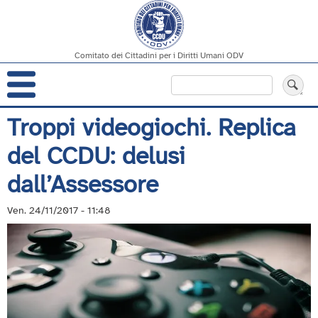
Comitato dei Cittadini per i Diritti Umani ODV
Navigazione
Cerca
principale
Salta
Troppi videogiochi. Replica
al
del CCDU: delusi
contenuto
principale
dall’Assessore
Ven. 24/11/2017 - 11:48