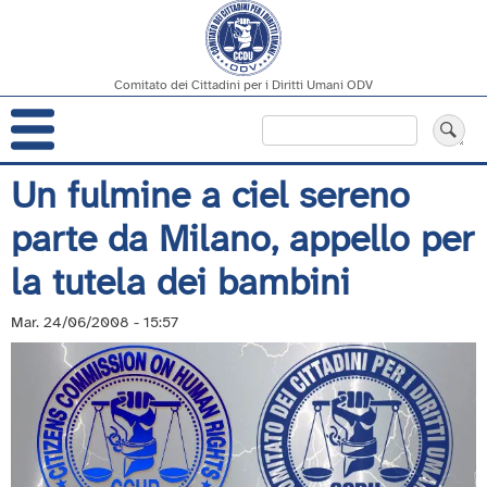
Comitato dei Cittadini per i Diritti Umani ODV
Navigazione
Cerca
principale
Salta
Un fulmine a ciel sereno
al
parte da Milano, appello per
contenuto
principale
la tutela dei bambini
Mar. 24/06/2008 - 15:57