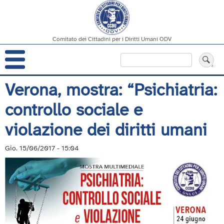
Comitato dei Cittadini per i Diritti Umani ODV
Navigazione
Cerca
principale
Salta
Verona, mostra: “Psichiatria:
al
controllo sociale e
contenuto
principale
violazione dei diritti umani
Gio. 15/06/2017 - 15:04