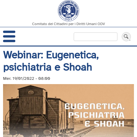
Comitato dei Cittadini per i Diritti Umani ODV
Navigazione
Cerca
principale
Salta
Webinar: Eugenetica,
al
psichiatria e Shoah
contenuto
principale
Mer. 19/01/2022 - 08:00