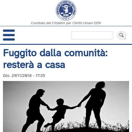
Comitato dei Cittadini per i Diritti Umani ODV
Navigazione
Cerca
principale
Salta
Fuggito dalla comunità:
al
resterà a casa
contenuto
principale
Gio. 29/11/2018 - 17:35