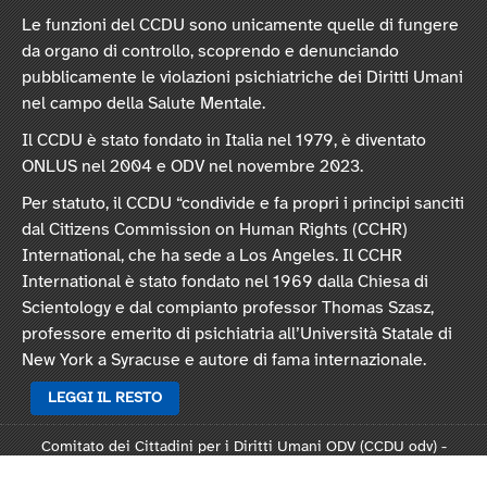
Le funzioni del CCDU sono unicamente quelle di fungere
da organo di controllo, scoprendo e denunciando
pubblicamente le violazioni psichiatriche dei Diritti Umani
nel campo della Salute Mentale.
Il CCDU è stato fondato in Italia nel 1979, è diventato
ONLUS nel 2004 e ODV nel novembre 2023.
Per statuto, il CCDU “condivide e fa propri i principi sanciti
dal Citizens Commission on Human Rights (CCHR)
International, che ha sede a Los Angeles. Il CCHR
International è stato fondato nel 1969 dalla Chiesa di
Scientology e dal compianto professor Thomas Szasz,
professore emerito di psichiatria all’Università Statale di
New York a Syracuse e autore di fama internazionale.
LEGGI IL RESTO
Comitato dei Cittadini per i Diritti Umani ODV (CCDU odv) -
Sede legale: Via Vincenzo Monti 47, 20123 Milano