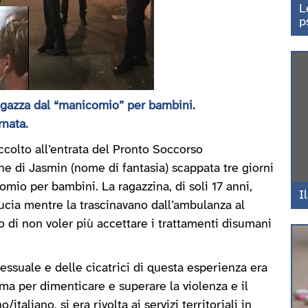
L
p
agazza dal “manicomio” per bambini.
nata.
accolto all’entrata del Pronto Soccorso
e di Jasmin (nome di fantasia) scappata tre giorni
mio per bambini. La ragazzina, di soli 17 anni,
I
ducia mentre la trascinavano dall’ambulanza al
 di non voler più accettare i trattamenti disumani
sessuale e delle cicatrici di questa esperienza era
ma per dimenticare e superare la violenza e il
aliano, si era rivolta ai servizi territoriali in