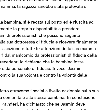
di avvertito le autorità che la ragazza si trovava
a mamma, la ragazza sarebbe stata prelevata e
la bambina, si è recata sul posto ed è riuscita ad
almente la propria disponibilità a prendere
am di professionisti che possono seguirla
lla sua dottoressa di fiducia e ricevere finalmente
tossicazione e tutte le attenzioni della sua mamma
ri dal manicomio da professionisti di fiducia della
precedenti la richiesta che la bambina fosse
 e da personale di fiducia. Invece, Jasmin
ntro la sua volontà e contro la volontà delle
atto attraverso i social a livello nazionale sulla sua
a comunità e alla stessa bambina. In conclusione
 Palmieri, ha dichiarato che se Jasmin deve