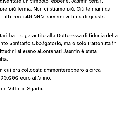
diventare un simbolo, ebbene, Jasmin sarà il
pre più ferma. Non ci stiamo più. Giù le mani dai
 Tutti con i 40.000 bambini vittime di questo
tari hanno garantito alla Dottoressa di fiducia della
to Sanitario Obbligatorio, ma è solo trattenuta in
ttadini si erano allontanati Jasmin è stata
ita.
in cui era collocata ammonterebbero a circa
 90.000 euro all’anno.
le Vittorio Sgarbi.