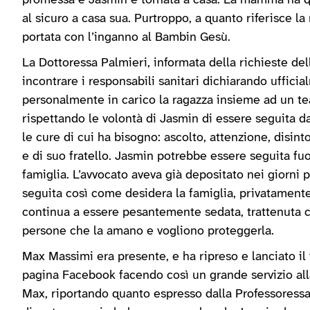
promessa e Jasmin è tornata a casa. La mamma ha quin
al sicuro a casa sua. Purtroppo, a quanto riferisce l
portata con l’inganno al Bambin Gesù.
La Dottoressa Palmieri, informata della richieste del
incontrare i responsabili sanitari dichiarando uffici
personalmente in carico la ragazza insieme ad un te
rispettando le volontà di Jasmin di essere seguita da
le cure di cui ha bisogno: ascolto, attenzione, disin
e di suo fratello. Jasmin potrebbe essere seguita fuo
famiglia. L’avvocato aveva già depositato nei giorni 
seguita così come desidera la famiglia, privatamente
continua a essere pesantemente sedata, trattenuta co
persone che la amano e vogliono proteggerla.
Max Massimi era presente, e ha ripreso e lanciato il f
pagina Facebook facendo così un grande servizio all
Max, riportando quanto espresso dalla Professoressa