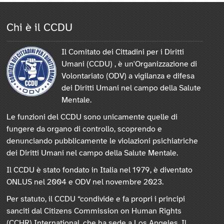
Chi è il CCDU
Il Comitato dei Cittadini per i Diritti
Umani (CCDU) , è un'Organizzazione di
Volontariato (ODV) a vigilanza e difesa
dei Diritti Umani nel campo della Salute
Mentale.
Le funzioni del CCDU sono unicamente quelle di
fungere da organo di controllo, scoprendo e
denunciando pubblicamente le violazioni psichiatriche
dei Diritti Umani nel campo della Salute Mentale.
Il CCDU è stato fondato in Italia nel 1979, è diventato
ONLUS nel 2004 e ODV nel novembre 2023.
Per statuto, il CCDU “condivide e fa propri i principi
sanciti dal Citizens Commission on Human Rights
(CCHR) International, che ha sede a Los Angeles. Il