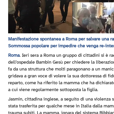
Manifestazione spontanea a Roma per salvare una r
Sommossa popolare per impedire che venga re-inter
Roma
. Ieri sera a Roma un gruppo di cittadini si è r
dell’ospedale Bambin Gesù per chiedere la liberazion
fa da una struttura che molti paragonano a un manico
gridava a gran voce di volere la sua dottoressa di fi
reparto, come ha riferito la mamma che ha dichiarato
a cui viene regolarmente sottoposta la figlia.
Jasmin, cittadina inglese, a seguito di una violenza 
stata trasferita per qualche mese in Italia dalla mam
trauma subiti. La mamma, ignara del sistema Bibbiano/it