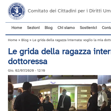
Salta
al
Comitato dei Cittadini per i Diritti 
contenuto
principale
Home
Sezioni
Blog
Chi siamo
Sostienici
Conta
Navigazione
principale
Home
Blog
Le grida della ragazza internata: voglio la mia dot
Briciole
Le grida della ragazza inter
di
pane
dottoressa
Gio. 02/07/2020 - 12:10