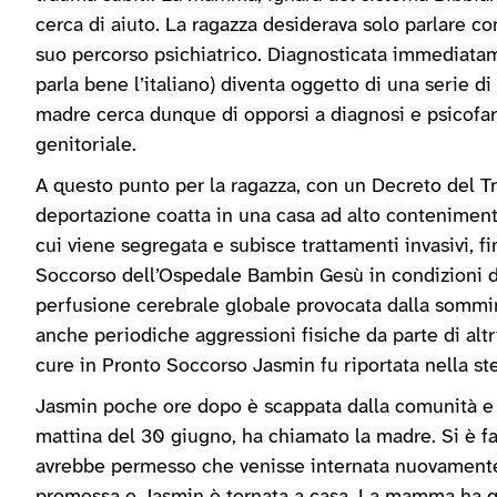
cerca di aiuto. La ragazza desiderava solo parlare co
suo percorso psichiatrico. Diagnosticata immediatam
parla bene l’italiano) diventa oggetto di una serie di
madre cerca dunque di opporsi a diagnosi e psicofarm
genitoriale.
A questo punto per la ragazza, con un Decreto del Tr
deportazione coatta in una casa ad alto contenimen
cui viene segregata e subisce trattamenti invasivi, fi
Soccorso dell’Ospedale Bambin Gesù in condizioni di 
perfusione cerebrale globale provocata dalla sommin
anche periodiche aggressioni fisiche da parte di altri
cure in Pronto Soccorso Jasmin fu riportata nella ste
Jasmin poche ore dopo è scappata dalla comunità e si
mattina del 30 giugno, ha chiamato la madre. Si è f
avrebbe permesso che venisse internata nuovamente