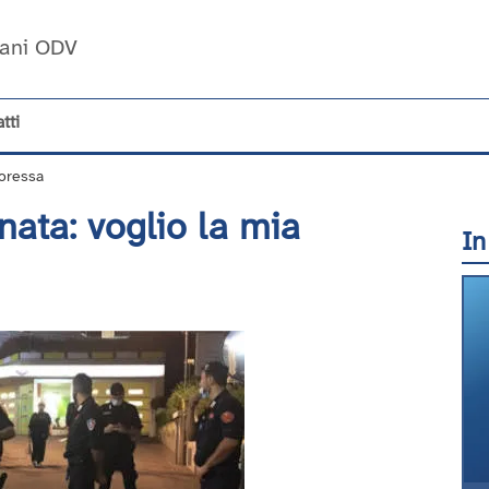
Umani ODV
tti
toressa
nata: voglio la mia
In