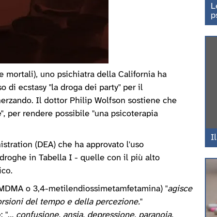
L
p
 mortali), uno psichiatra della California ha
 di ecstasy "la droga dei party" per il
erzando. Il dottor Philip Wolfson sostiene che
", per rendere possibile "una psicoterapia
I
stration (DEA) che ha approvato l'uso
droghe in Tabella I - quelle con il più alto
ico.
o MDMA o 3,4-metilendiossimetamfetamina) "
agisce
orsioni del tempo e della percezione.
"
 ".
.. confusione, ansia, depressione, paranoia,