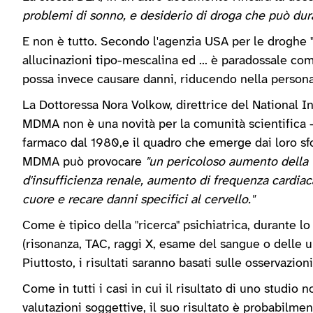
problemi di sonno, e desiderio di droga che può dur
E non è tutto. Secondo l'agenzia USA per le droghe 
allucinazioni tipo-mescalina ed ... è paradossale c
possa invece causare danni, riducendo nella persona 
La Dottoressa Nora Volkow, direttrice del National I
MDMA non è una novità per la comunità scientifica - m
farmaco dal 1980,e il quadro che emerge dai loro sfo
MDMA può provocare
"un pericoloso aumento della 
d'insufficienza renale, aumento di frequenza cardia
cuore e recare danni specifici al cervello."
Come è tipico della "ricerca" psichiatrica, durante lo
(risonanza, TAC, raggi X, esame del sangue o delle u
Piuttosto, i risultati saranno basati sulle osservazioni
Come in tutti i casi in cui il risultato di uno studio
valutazioni soggettive, il suo risultato è probabilment