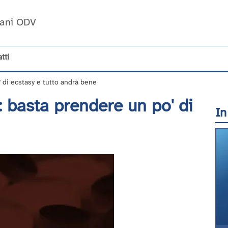
Umani ODV
tti
' di ecstasy e tutto andrà bene
a: basta prendere un po' di
In