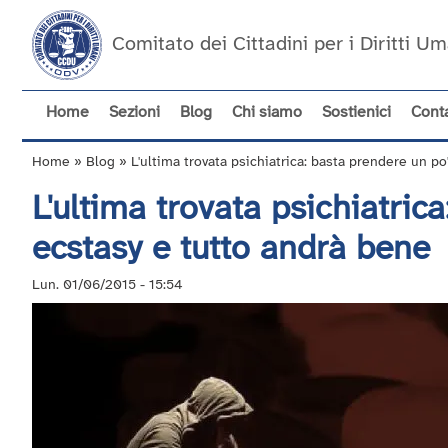
Salta
al
Comitato dei Cittadini per i Diritti 
contenuto
principale
Home
Sezioni
Blog
Chi siamo
Sostienici
Conta
Navigazione
principale
Home
Blog
L'ultima trovata psichiatrica: basta prendere un po
Briciole
L'ultima trovata psichiatric
di
pane
ecstasy e tutto andrà bene
Lun. 01/06/2015 - 15:54