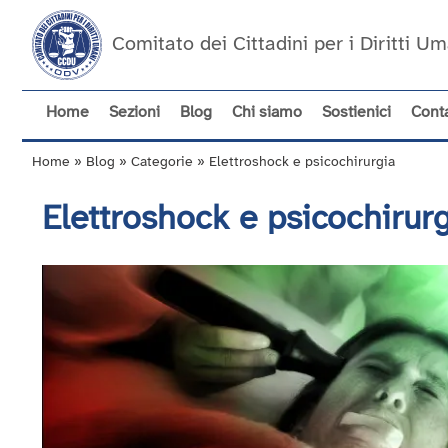
Salta
al
Comitato dei Cittadini per i Diritti 
contenuto
principale
Home
Sezioni
Blog
Chi siamo
Sostienici
Conta
Navigazione
principale
Home
Blog
Categorie
Elettroshock e psicochirurgia
Briciole
di
Elettroshock e psicochirur
pane