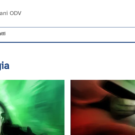
Umani ODV
tti
gia