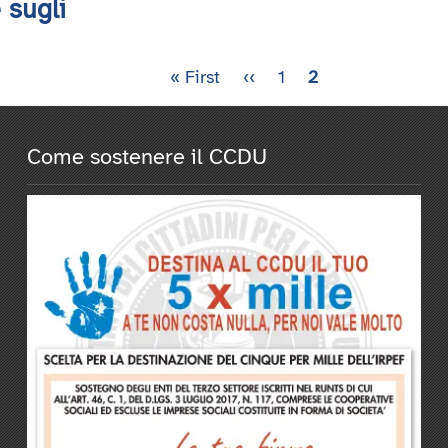
 sugli
Prima
« First
Pagina
‹‹
Pagina
1
Pagina
2
pagina
precedente
attuale
Come sostenere il CCDU