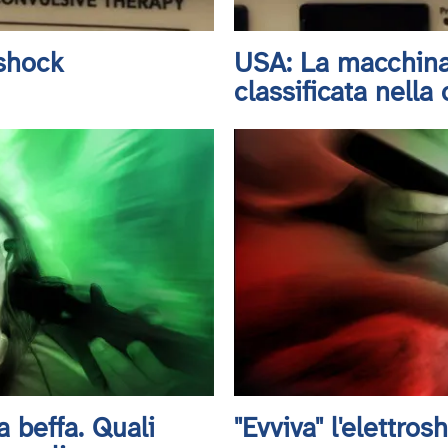
oshock
USA: La macchina 
classificata nella
a beffa. Quali
"Evviva" l'elettros