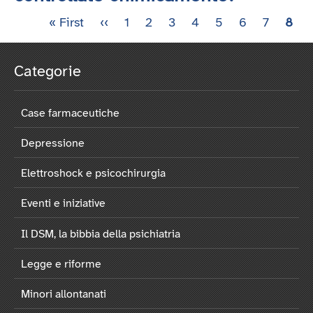
Prima
« First
Pagina
‹‹
Pagina
1
Pagina
2
Pagina
3
Pagina
4
Pagina
5
Pagina
6
Pagina
7
Pagi
8
Paginazione
pagina
precedente
attua
Categorie
Case farmaceutiche
Depressione
Elettroshock e psicochirurgia
Eventi e iniziative
Il DSM, la bibbia della psichiatria
Legge e riforme
Minori allontanati