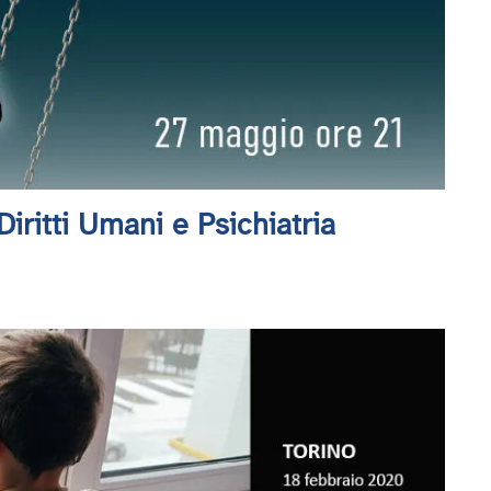
iritti Umani e Psichiatria