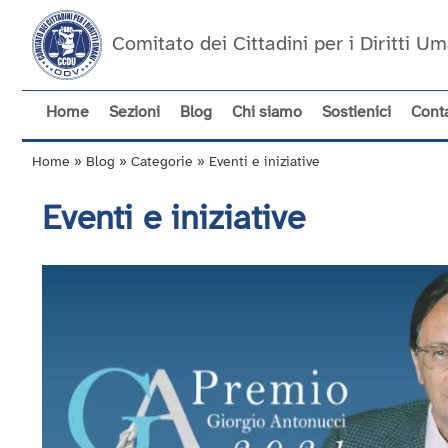
Salta
al
Comitato dei Cittadini per i Diritti 
contenuto
principale
Home
Sezioni
Blog
Chi siamo
Sostienici
Conta
Navigazione
principale
Home
Blog
Categorie
Eventi e iniziative
Briciole
di
Eventi e iniziative
pane