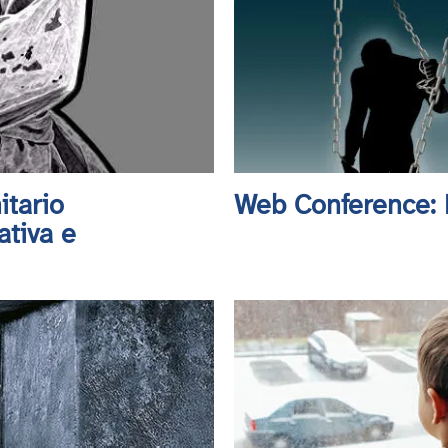
itario
Web Conference: D
ativa e