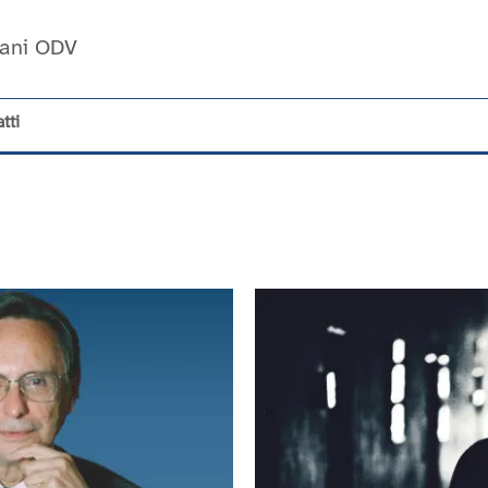
Umani ODV
tti