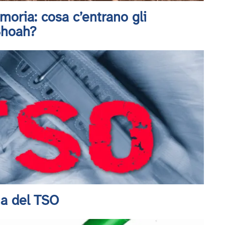
moria: cosa c’entrano gli
 Shoah?
ma del TSO