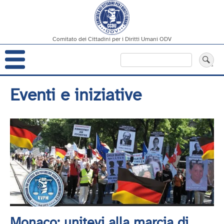
Comitato dei Cittadini per i Diritti Umani ODV
Navigazione
Cerca
principale
Salta
Eventi e iniziative
al
contenuto
principale
Monaco: unitevi alla marcia di