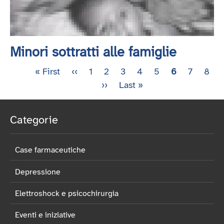
Minori sottratti alle famiglie
Prima
« First
Pagina
‹‹
Pagina
1
Pagina
2
Pagina
3
Pagina
4
Pagina
5
Pagina
6
Pagina
7
Pagi
8
Paginazione
pagina
precedente
Pagina
››
Ultima
Last »
attuale
successiva
pagina
Categorie
Case farmaceutiche
Depressione
Elettroshock e psicochirurgia
Eventi e iniziative