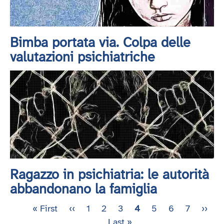
Bimba portata via. Colpa delle
valutazioni psichiatriche
Ragazzo in psichiatria: le autorità
abbandonano la famiglia
Prima
« First
Pagina
‹‹
Pagina
1
Pagina
2
Pagina
3
Pagina
4
Pagina
5
Pagina
6
Pagina
7
Pagin
››
U
Paginazione
pagina
precedente
Last »
attuale
succe
p