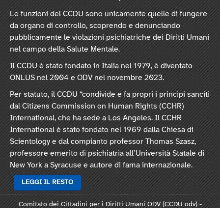
Le funzioni del CCDU sono unicamente quelle di fungere
da organo di controllo, scoprendo e denunciando
pubblicamente le violazioni psichiatriche dei Diritti Umani
nel campo della Salute Mentale.
Il CCDU è stato fondato in Italia nel 1979, è diventato
ONLUS nel 2004 e ODV nel novembre 2023.
Per statuto, il CCDU “condivide e fa propri i principi sanciti
dal Citizens Commission on Human Rights (CCHR)
International, che ha sede a Los Angeles. Il CCHR
International è stato fondato nel 1969 dalla Chiesa di
Scientology e dal compianto professor Thomas Szasz,
professore emerito di psichiatria all’Università Statale di
New York a Syracuse e autore di fama internazionale.
LEGGI IL RESTO
Comitato dei Cittadini per i Diritti Umani ODV (CCDU odv) -
Sede legale: Via Vincenzo Monti 47, 20123 Milano