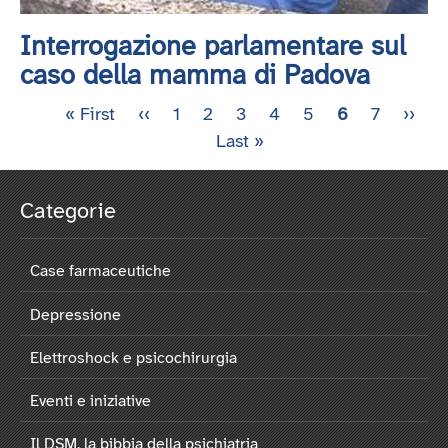
Interrogazione parlamentare sul
caso della mamma di Padova
Prima
« First
Pagina
‹‹
Pagina
1
Pagina
2
Pagina
3
Pagina
4
Pagina
5
Pagina
6
Pagina
7
Pagin
››
U
Paginazione
pagina
precedente
Last »
attuale
succe
p
Categorie
Case farmaceutiche
Depressione
Elettroshock e psicochirurgia
Eventi e iniziative
Il DSM, la bibbia della psichiatria