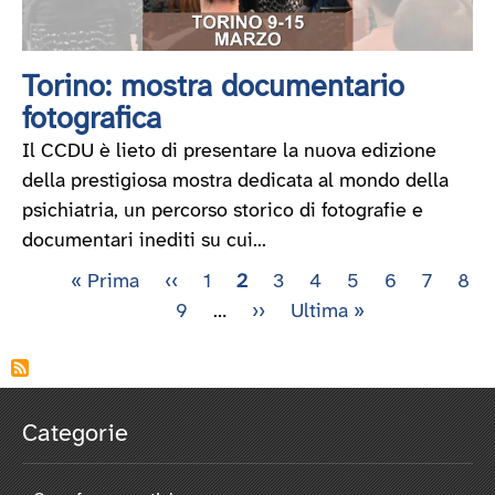
Torino: mostra documentario
fotografica
Il CCDU è lieto di presentare la nuova edizione
della prestigiosa mostra dedicata al mondo della
psichiatria, un percorso storico di fotografie e
documentari inediti su cui...
Prima
« Prima
Pagina
‹‹
Pagina
1
Pagina
2
Pagina
3
Pagina
4
Pagina
5
Pagina
6
Pagina
7
Pag
8
Paginazione
pagina
precedente
Pagina
9
…
attuale
Pagina
››
Ultima
Ultima »
successiva
pagina
Categorie